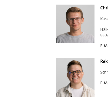
Chr
Kass
Hail
830
E-Ma
Rek
Schr
E-Ma