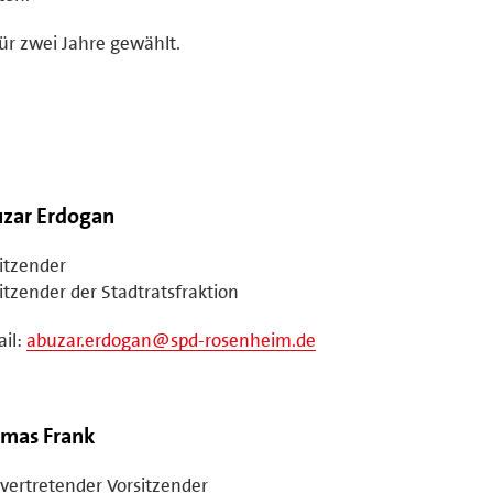
ür zwei Jahre gewählt.
zar Erdogan
itzender
itzender der Stadtratsfraktion
il:
abuzar.erdogan@spd-rosenheim.de
mas Frank
lvertretender Vorsitzender