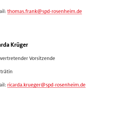
il:
thomas.frank@spd-rosenheim.de
arda Krüger
lvertretender Vorsitzende
trätin
il:
ricarda.krueger@spd-rosenheim.de