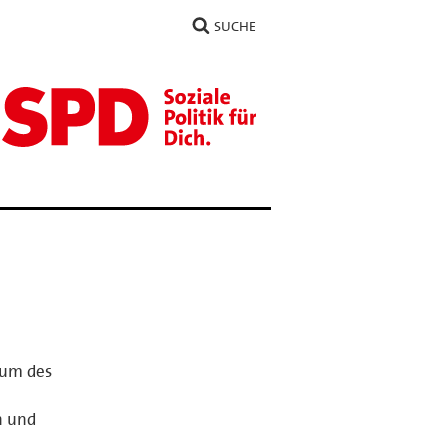
SUCHE
ium des
n und