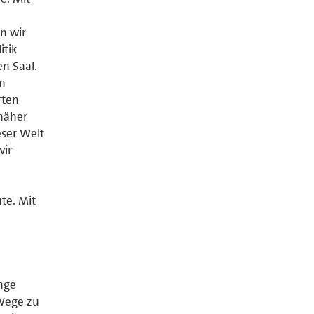
n wir
itik
en Saal.
an
rten
näher
ser Welt
wir
te. Mit
nge
Wege zu