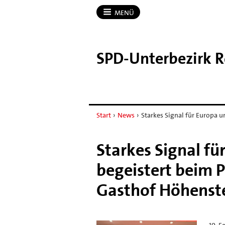
MENÜ
SPD-​Unterbezirk 
Start
›
News
›
Starkes Signal für Europa 
Starkes Signal f
begeistert beim 
Gasthof Höhenst
19. F