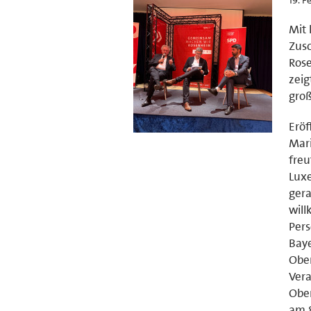
Mit 
Zusc
Rose
zeig
groß
Erö
Mari
freu
Luxe
gera
wil
Pers
Baye
Ober
Vera
Obe
am 8