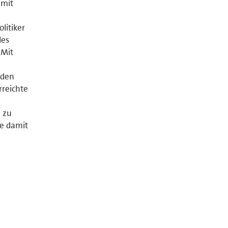
 mit
litiker
des
 Mit
 den
rreichte
 zu
e damit