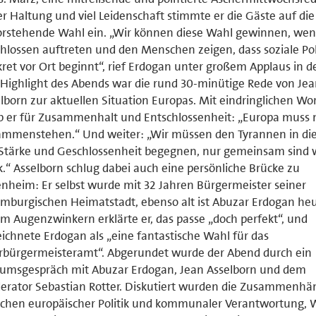
er Haltung und viel Leidenschaft stimmte er die Gäste auf die
rstehende Wahl ein. „Wir können diese Wahl gewinnen, wen
hlossen auftreten und den Menschen zeigen, dass soziale Pol
ret vor Ort beginnt“, rief Erdogan unter großem Applaus in d
Highlight des Abends war die rund 30-minütige Rede von Je
lborn zur aktuellen Situation Europas. Mit eindringlichen Wo
 er für Zusammenhalt und Entschlossenheit: „Europa muss 
mmenstehen.“ Und weiter: „Wir müssen den Tyrannen in die
Stärke und Geschlossenheit begegnen, nur gemeinsam sind 
k.“ Asselborn schlug dabei auch eine persönliche Brücke zu
nheim: Er selbst wurde mit 32 Jahren Bürgermeister seiner
mburgischen Heimatstadt, ebenso alt ist Abuzar Erdogan heu
m Augenzwinkern erklärte er, das passe „doch perfekt“, und
ichnete Erdogan als „eine fantastische Wahl für das
rbürgermeisteramt“. Abgerundet wurde der Abend durch ein
iumsgespräch mit Abuzar Erdogan, Jean Asselborn und dem
rator Sebastian Rotter. Diskutiert wurden die Zusammenhä
chen europäischer Politik und kommunaler Verantwortung, 