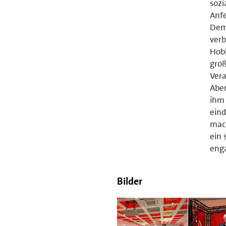
sozi
Anfe
Demo
verb
Hobb
groß
Vera
Aben
ihm 
eind
mach
ein 
enga
Bilder