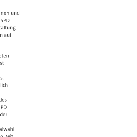
innen und
r SPD
taltung
im auf
eten
st
s,
lich
des
 SPD
 der
alwahl
e. Mit