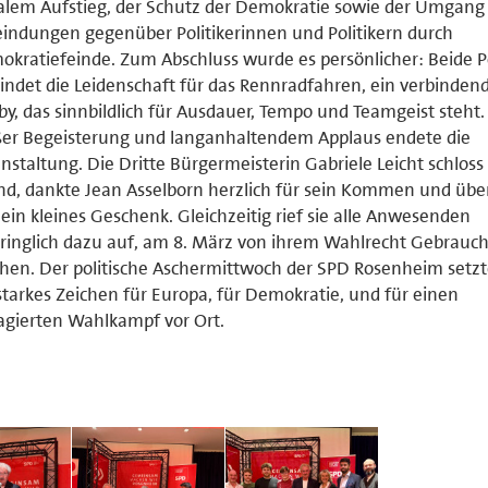
alem Aufstieg, der Schutz der Demokratie sowie der Umgang
indungen gegenüber Politikerinnen und Politikern durch
kratiefeinde. Zum Abschluss wurde es persönlicher: Beide Po
indet die Leidenschaft für das Rennradfahren, ein verbinden
y, das sinnbildlich für Ausdauer, Tempo und Teamgeist steht.
er Begeisterung und langanhaltendem Applaus endete die
nstaltung. Die Dritte Bürgermeisterin Gabriele Leicht schloss
d, dankte Jean Asselborn herzlich für sein Kommen und übe
ein kleines Geschenk. Gleichzeitig rief sie alle Anwesenden
ringlich dazu auf, am 8. März von ihrem Wahlrecht Gebrauch
en. Der politische Aschermittwoch der SPD Rosenheim setzt
starkes Zeichen für Europa, für Demokratie, und für einen
gierten Wahlkampf vor Ort.