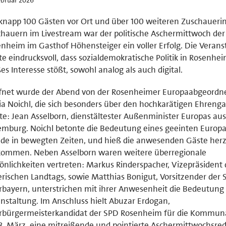
knapp 100 Gästen vor Ort und über 100 weiteren Zuschauer
hauern im Livestream war der politische Aschermittwoch de
nheim im Gasthof Höhensteiger ein voller Erfolg. Die Verans
te eindrucksvoll, dass sozialdemokratische Politik in Rosenhe
es Interesse stößt, sowohl analog als auch digital.
ffnet wurde der Abend von der Rosenheimer Europaabgeordn
a Noichl, die sich besonders über den hochkarätigen Ehrenga
te: Jean Asselborn, dienstältester Außenminister Europas aus
mburg. Noichl betonte die Bedeutung eines geeinten Europa
de in bewegten Zeiten, und hieß die anwesenden Gäste herz
lkommen. Neben Asselborn waren weitere überregionale
önlichkeiten vertreten: Markus Rinderspacher, Vizepräsident 
rischen Landtags, sowie Matthias Bonigut, Vorsitzender der
bayern, unterstrichen mit ihrer Anwesenheit die Bedeutung
nstaltung. Im Anschluss hielt Abuzar Erdogan,
rbürgermeisterkandidat der SPD Rosenheim für die Kommun
. März, eine mitreißende und pointierte Aschermittwochsred