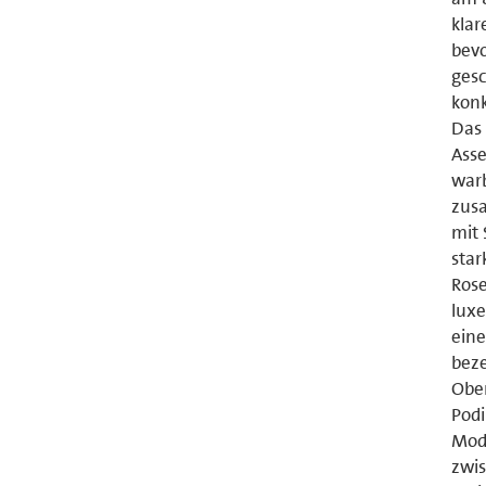
klar
bevo
gesc
konk
Das 
Asse
warb
zusa
mit 
star
Rose
luxe
eine
beze
Obe
Pod
Mode
zwis