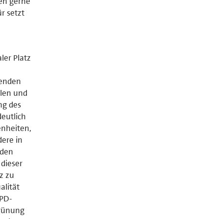
en gerne
r setzt
ler Platz
denden
ilen und
ng des
deutlich
enheiten,
dere in
 den
 dieser
z zu
alität
SPD-
grünung