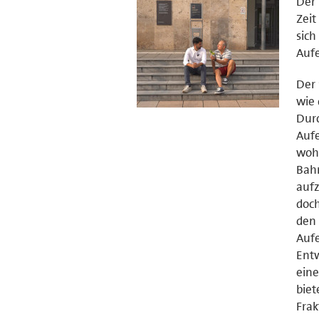
Der 
Zeit
sich
Aufe
Der 
wie 
Durc
Aufe
wohl
Bahn
aufz
doch
den 
Aufe
Entw
eine
biet
Frak