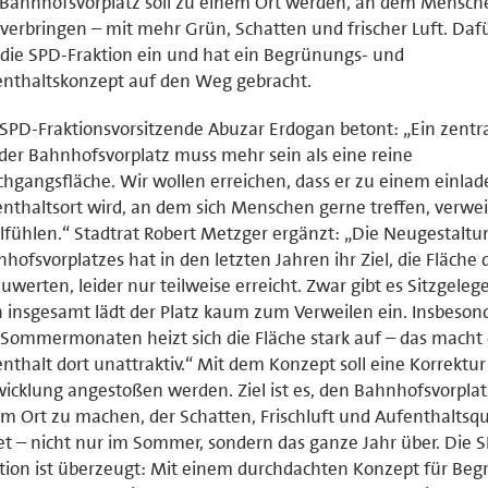
Bahnhofsvorplatz soll zu einem Ort werden, an dem Mensch
 verbringen – mit mehr Grün, Schatten und frischer Luft. Dafü
 die SPD-Fraktion ein und hat ein Begrünungs- und
nthaltskonzept auf den Weg gebracht.
SPD-Fraktionsvorsitzende Abuzar Erdogan betont: „Ein zentra
der Bahnhofsvorplatz muss mehr sein als eine reine
hgangsfläche. Wir wollen erreichen, dass er zu einem einla
nthaltsort wird, an dem sich Menschen gerne treffen, verwe
fühlen.“ Stadtrat Robert Metzger ergänzt: „Die Neugestaltu
hofsvorplatzes hat in den letzten Jahren ihr Ziel, die Fläche 
uwerten, leider nur teilweise erreicht. Zwar gibt es Sitzgeleg
 insgesamt lädt der Platz kaum zum Verweilen ein. Insbeson
Sommermonaten heizt sich die Fläche stark auf – das macht
nthalt dort unattraktiv.“ Mit dem Konzept soll eine Korrektur
icklung angestoßen werden. Ziel ist es, den Bahnhofsvorplat
m Ort zu machen, der Schatten, Frischluft und Aufenthaltsqu
et – nicht nur im Sommer, sondern das ganze Jahr über. Die 
tion ist überzeugt: Mit einem durchdachten Konzept für Be