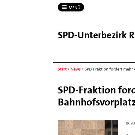
MENÜ
SPD-​Unterbezirk 
Start
›
News
›
SPD-Fraktion fordert mehr 
SPD-Fraktion for
Bahnhofsvorplat
19. A